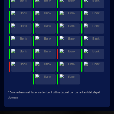
* Selama bank maintenance dan bank offline deposit dan penarikan tidak dapat
diproses