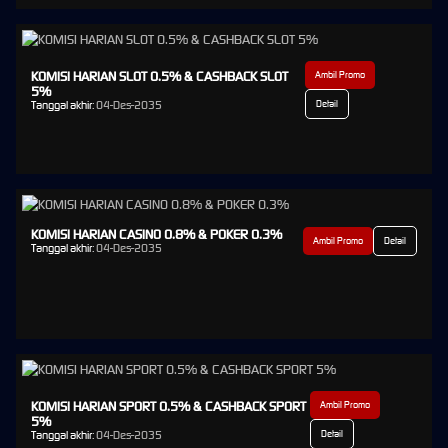
KOMISI HARIAN SLOT 0.5% & CASHBACK SLOT
Ambil Promo
5%
Tanggal akhir:
04-Des-2035
Detail
KOMISI HARIAN CASINO 0.8% & POKER 0.3%
Ambil Promo
Detail
Tanggal akhir:
04-Des-2035
KOMISI HARIAN SPORT 0.5% & CASHBACK SPORT
Ambil Promo
5%
Tanggal akhir:
04-Des-2035
Detail