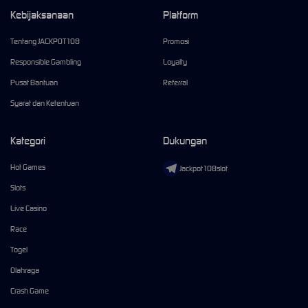
Kebijaksanaan
Platform
Tentang JACKPOT108
Promosi
Responsible Gambling
Loyalty
Pusat Bantuan
Referral
Syarat dan Ketentuan
Kategori
Dukungan
Hot Games
Jackpot108slot
Slots
Live Casino
Race
Togel
Olahraga
Crash Game