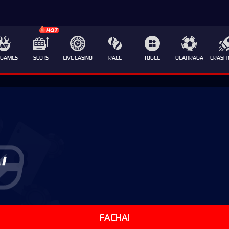
 GAMES
SLOTS
LIVE CASINO
RACE
TOGEL
OLAHRAGA
CRASH
FACHAI