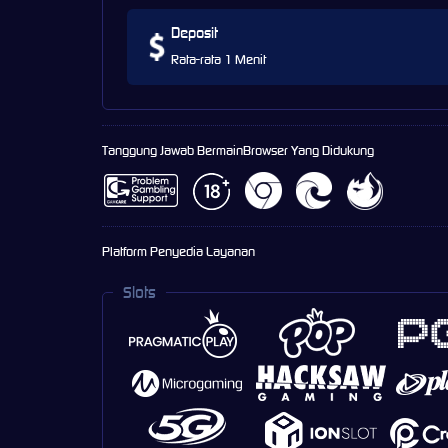
Deposit
Rata-rata 1 Menit
Tanggung Jawab Bermain
Browser Yang Didukung
Platform Penyedia Layanan
Slots