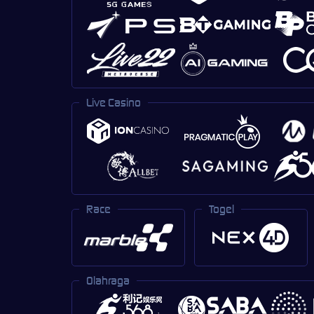
Live Casino
Race
Togel
Olahraga