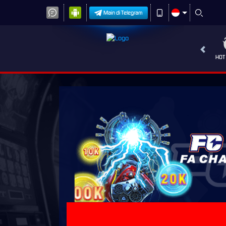
Main di Telegram
HOT