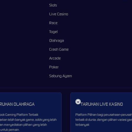
Slots
Live Casino
Race
Togel
Olahraga
Crash Game
Arcade
Poker
Sabung Ayam
RUHAN OLAHRAGA
TARUHAN LIVE KASINO
ook Gaming Platform Terbaik
Platform Pilihan bagi perusahaan-perusa
kan lebih banyak game, odds yang lebih
terbaik di dunia, dengan pilihan variasi g
 dan menyediakan pilihan yang lebih
terbanyak
untuk pemain.