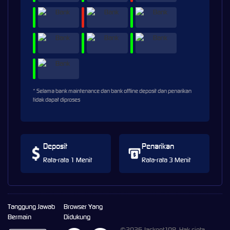
* Selama bank maintenance dan bank offline deposit dan penarikan
tidak dapat diproses
Deposit
Penarikan
Rata-rata 1 Menit
Rata-rata 3 Menit
Tanggung Jawab
Browser Yang
Bermain
Didukung
©2026 Jackpot108. Hak cipta