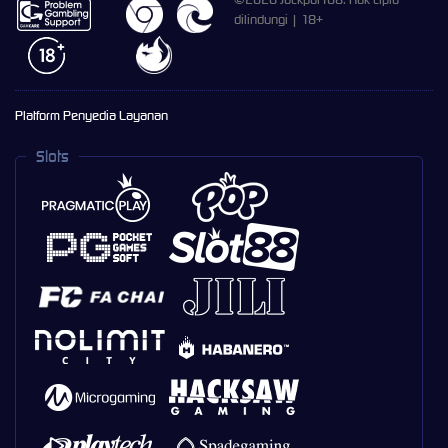
dilindungi | 18+
Platform Penyedia Layanan
Slots