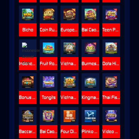
Bicho
Coin Rush Deluxe
European Roulette
Bai Cao Black & Red
Teen Patti Versus
Indonesian Animal Dice
Fruit Roulette
Vietnam Fish Prawn Crab
Burmese 6 Animals
Dota Hi-Lo
Bonus Dice
Tongits
Vietnam Rock Paper Scissors
Kingmaker Pok Deng
Thai Fish Prawn Crab GO!
Baccarat: Multi
Bai Cao Mystic Four
Four Dice
Plinko Rush
Video Poker