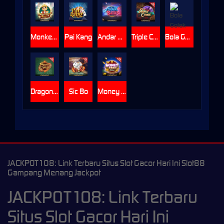
Monkey King Roulette
Pai Kang
Andar Bahar
Triple Chance
Bola Golek
Dragon Tiger 2
Sic Bo
Money Wheel Deluxe
JACKPOT108: Link Terbaru Situs Slot Gacor Hari Ini Slot88
Gampang Menang Jackpot
JACKPOT108: Link Terbaru
Situs Slot Gacor Hari Ini