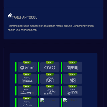
TARUHAN TOGEL
Platform togel yang menarik dari perusahan terbaik di dunia yang menawarkan
hadiah kemenangan besar