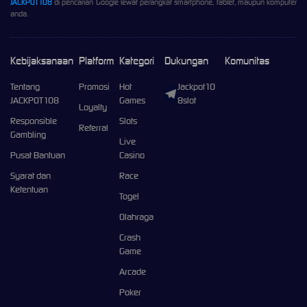
JACKPOT108
di pencarian Google lewat perangkat smartphone, tablet, maupun komputer
anda.
Kebijaksanaan
Platform
Kategori
Dukungan
Komunitas
Tentang
Promosi
Hot
Jackpot10
JACKPOT108
Games
8slot
Loyalty
Responsible
Slots
Referral
Gambling
Live
Pusat Bantuan
Casino
Syarat dan
Race
Ketentuan
Togel
Olahraga
Crash
Game
Arcade
Poker