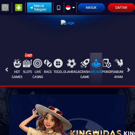
Main di
MASUK
DAFTAR
Telegram
HOT
SLOTS
LIVE
RACE
TOGEL
OLAHRAGA
CRASH
ARCADE
POKER
SABUNG
PROMO
GAMES
CASINO
GAME
AYAM