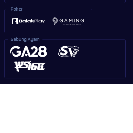
Poker
Sabung Ayam