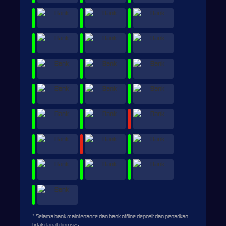
* Selama bank maintenance dan bank offline deposit dan penarikan
tidak dapat diproses