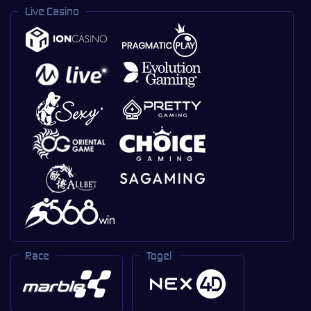
Live Casino
Race
Togel