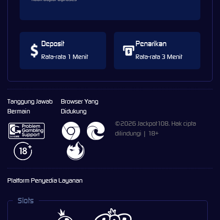
Deposit
Penarikan
Rata-rata 1 Menit
Rata-rata 3 Menit
Tanggung Jawab
Browser Yang
Bermain
Didukung
©2026 Jackpot108. Hak cipta
dilindungi | 18+
Platform Penyedia Layanan
Slots