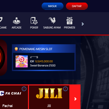
MASUK
DAFTAR
 GAME
ARCADE
POKER
SABUNG AYAM
PROMOSI
PEMENANG MESIN SLOT
ri****9
IDR
12,645,000.00
Sweet Bonanza 2500
ri****9
IDR
7,622,000.00
Sweet Bonanza 2500
i
i
i
ri****9
IDR
3,788,250.00
No Limit City
Sweet Bonanza 2500
Fachai
Jili
ri****9