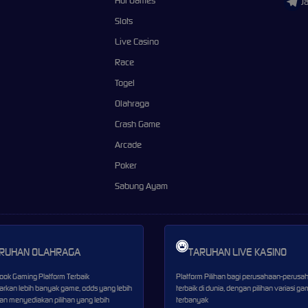
Hot Games
J
Slots
Live Casino
Race
Togel
Olahraga
Crash Game
Arcade
Poker
Sabung Ayam
RUHAN OLAHRAGA
TARUHAN LIVE KASINO
ook Gaming Platform Terbaik
Platform Pilihan bagi perusahaan-perusa
kan lebih banyak game, odds yang lebih
terbaik di dunia, dengan pilihan variasi g
 dan menyediakan pilihan yang lebih
terbanyak