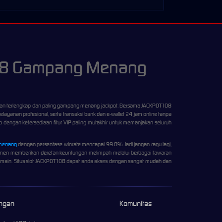
lot88 Gampang Menang
inan terlengkap dan paling gampang menang jackpot. Bersama JACKPOT108
ayanan profesional, serta transaksi bank dan e-wallet 24 jam online tanpa
p dengan ketersediaan fitur VIP paling mutakhir untuk memanjakan seluruh
 menang
dengan persentase winrate mencapai 99.8%. Jadi jangan ragu lagi,
mitmen memberikan deretan keuntungan melimpah melalui berbagai tawaran
 pemain. Situs slot JACKPOT108 dapat anda akses dengan sangat mudah dan
ngan
Komunitas