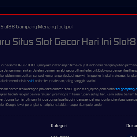
Ini Slot88 Gampang Menang Jackpot
ru Situs Slot Gacor Hari Ini S
i ini bersama JACKPOT108 yang merupakan agen terpercaya di indonesia dengan pilihan perma
engan memainkan deretan permainan slot gacor pilihan terfavorit. Didukung dengan fasilitas pel
g konsisten memberikan sensasi kemenangan jackpot maxwin hingga ke tingkat maksimal, lengka
ai rekomendasi situs
slot
online terupdate dan paling canggih saat ini.
ja sama secara resmi dengan provider ternama slot88 guna menyajikan permainan
slot gampang
adiah jackpot bernilai ratusan juta hingga miliaran rupiah setiap hari. Kami selalu berko
guan, bonus komisi rollingan, hingga bonus loyalty point yang sangat menguntungkan bagi para
rian Google lewat perangkat smartphone, tablet, maupun komputer anda.
Kategori
Duku