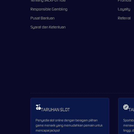
Tentang JACKPOT108
Promosi
Responsible Gambling
Loyalty
Pusat Bantuan
Referral
Syarat dan Ketentuan
TARUHAN SLOT
TA
Penyedia slot online dengan beragam pilihan
Sportsb
game menarik yang memudahkan pemain untuk
menawar
mencapai jackpot
tinggi,