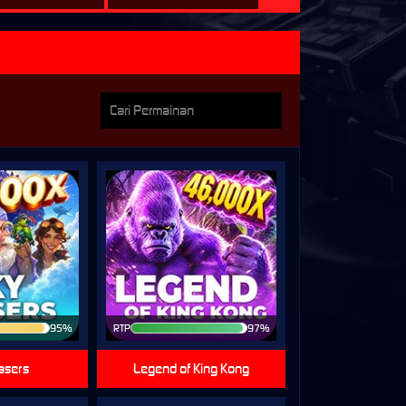
IDR
3,571,500.00
Sweet Bonanza 2500
ard****l
IDR
3,292,800.00
Gates of Olympus 1000
ri****9
IDR
2,704,040.00
Sweet Bonanza 2500
dimaswa****9
IDR
2,667,000.00
Gates of Olympus 1000
ban****n
IDR
2,531,300.00
Gates of Olympus 1000
ch****l
RTP
97%
IDR
2,509,400.00
Gates of Olympus Super Scatter
asers
Legend of King Kong
rim****1
IDR
2,258,000.00