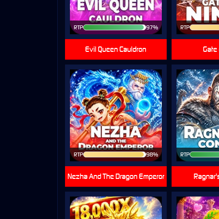
RTP
97%
RTP
Evil Queen Cauldron
Gate 
RTP
RTP
Nezha And The Dragon Emperor
Ragnar'