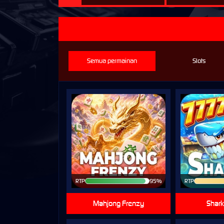
Semua permainan
Slots
RTP
95%
RTP
Mahjong Frenzy
Shark