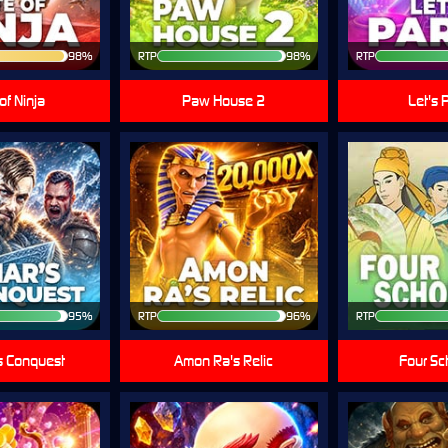
RTP
98%
RTP
of Ninja
Paw House 2
Let's 
95%
RTP
96%
RTP
s Conquest
Amon Ra's Relic
Four Sc