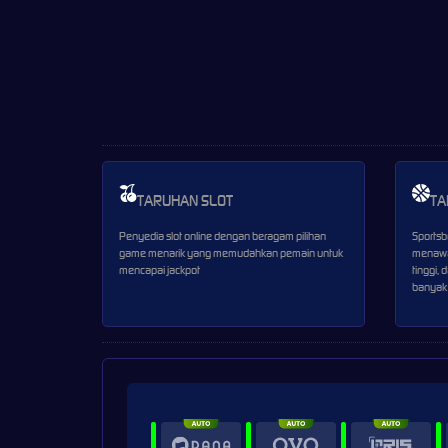
TARUHAN SLOT
TA
Penyedia slot online dengan beragam pilihan
Sportsb
game menarik yang memudahkan pemain untuk
menawar
mencapai jackpot
tinggi,
banyak 