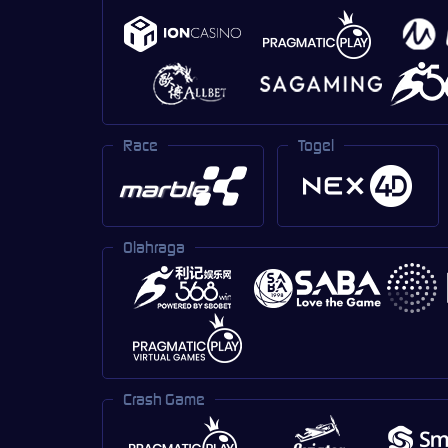
Race
Togel
Olahraga
Crash Game