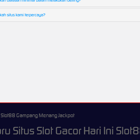
kah batasan minimal dalam melakukan betting?
kah situs kami terpercaya?
Ini Slot88 Gampang Menang Jackpot
ru Situs Slot Gacor Hari Ini S