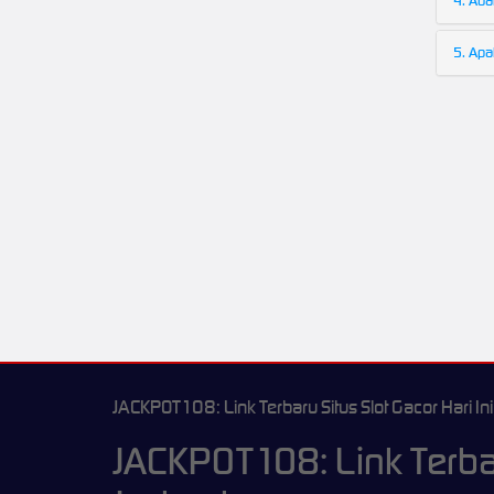
4. Ada
5. Apa
JACKPOT108: Link Terbaru Situs Slot Gacor Hari 
JACKPOT108: Link Terba