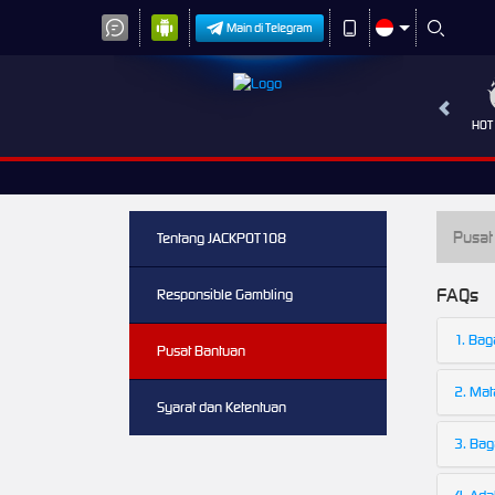
Main di Telegram
HOT
Pusat
Tentang JACKPOT108
FAQs
Responsible Gambling
1. Ba
Pusat Bantuan
2. Mat
Syarat dan Ketentuan
3. Ba