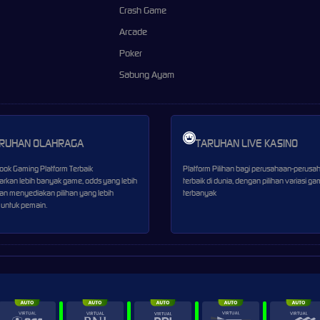
Crash Game
Arcade
Poker
Sabung Ayam
RUHAN OLAHRAGA
TARUHAN LIVE KASINO
ook Gaming Platform Terbaik
Platform Pilihan bagi perusahaan-perusa
kan lebih banyak game, odds yang lebih
terbaik di dunia, dengan pilihan variasi g
 dan menyediakan pilihan yang lebih
terbanyak
untuk pemain.