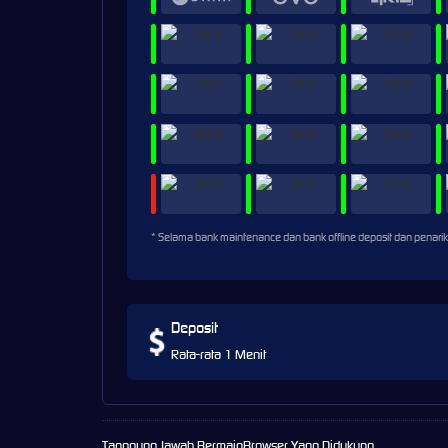
* Selama bank maintenance dan bank offline deposit dan penarik
Deposit
Rata-rata 1 Menit
Tanggung Jawab Bermain
Browser Yang Didukung