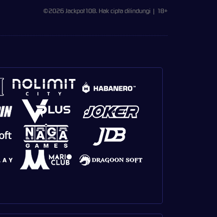
©2026 Jackpot108. Hak cipta dilindungi | 18+