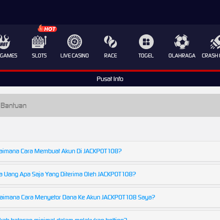
 GAMES
SLOTS
LIVE CASINO
RACE
TOGEL
OLAHRAGA
CRASH
Pusat Info
 Bantuan
gaimana Cara Membuat Akun Di JACKPOT108?
a Uang Apa Saja Yang Diterima Oleh JACKPOT108?
gaimana Cara Menyetor Dana Ke Akun JACKPOT108 Saya?