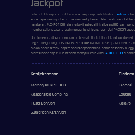
Jackpot
Selamat datang di situs slot online resmi penyedia link terbaru
slot gacor
har
anda dapat mewujudkan impian menjadi jutawan dalam waktu singkat hanya d
hambatan. JACKPOT108 telah terbukti sebagai link situs slot88 resmi yan
member setianya, serta telah mengantongi lisensi resmi dari PAGCOR sebag
Untuk menghadirkan pengalaman bermain tingkat tinggi, kami juga beker
segera bergabung bersama JACKPOT108 dan raih kesempatan memenangkan h
promo bonus terbaik, seperti bonus deposit harian, bonus cashback ming
praktis kapan saja cukup dengan mengetik kata kunci
JACKPOT108
di penca
Kebijaksanaan
Platform
Tentang JACKPOT108
Promosi
Responsible Gambling
Loyalty
Pusat Bantuan
Referral
Syarat dan Ketentuan