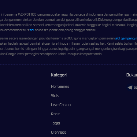
i ini bersama JACKPOT108 yang merupakan agen terpercaya di indonesia dengan pilihan perma
engan memainkan deretan permainan slot gacor pilihan terfavorit. Didukung dengan fasilitas pel
g konsisten memberikan sensasi kemenangan jackpot maxwin hingga ke tingkat maksimal, lengka
ai rekomendasi situs
slot
online terupdate dan paling canggih saat ini.
ja sama secara resmi dengan provider ternama slot88 guna menyajikan permainan
slot gampang
adiah jackpot bernilai ratusan juta hingga miliaran rupiah setiap hari. Kami selalu berko
guan, bonus komisi rollingan, hingga bonus loyalty point yang sangat menguntungkan bagi para
rian Google lewat perangkat smartphone, tablet, maupun komputer anda.
Kategori
Duku
Hot Games
J
Slots
Live Casino
Race
Togel
Olahraga