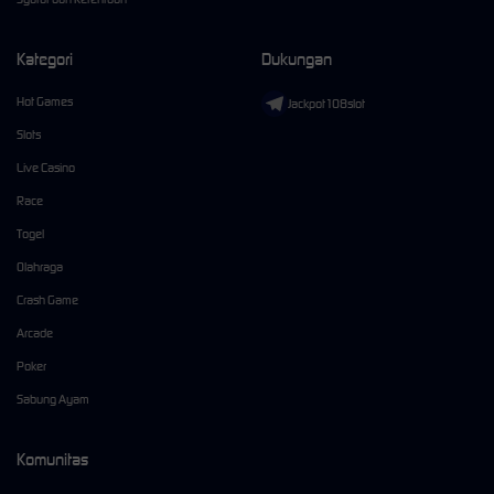
Kategori
Dukungan
Hot Games
Jackpot108slot
Slots
Live Casino
Race
Togel
Olahraga
Crash Game
Arcade
Poker
Sabung Ayam
Komunitas