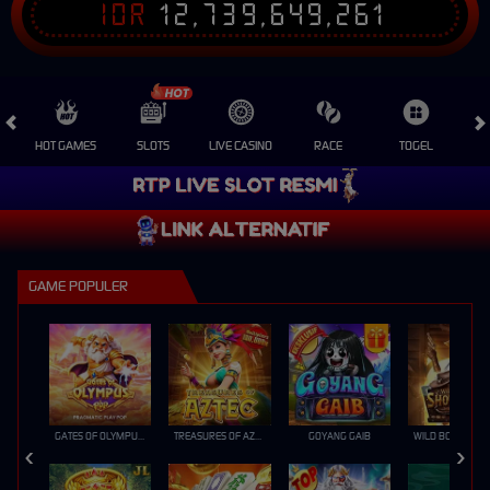
IDR
12,739,649,261
HOT GAMES
SLOTS
LIVE CASINO
RACE
TOGEL
OL
GAME POPULER
GATES OF OLYMPUS POP
TREASURES OF AZTEC
GOYANG GAIB