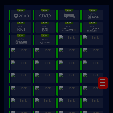
Tap Saya!