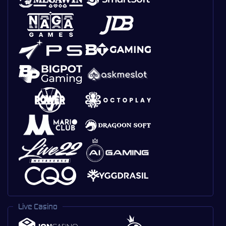
Live Casino