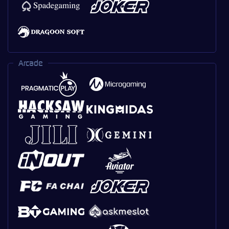
Arcade