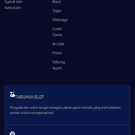
Syarat dan
Race
Ketentuan
Togel
Olahraga
Crash
Game
Arcade
Poker
Sabung
Ayam
TARUHAN SLOT
Penyedia slot online dengan beragam pilihan game menarik yang memudahkan
pemain untuk mencapai jackpot