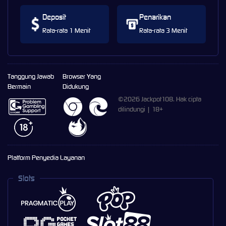
Deposit
Penarikan
Rata-rata 1 Menit
Rata-rata 3 Menit
Tanggung Jawab
Browser Yang
Bermain
Didukung
©2026 Jackpot108. Hak cipta
dilindungi | 18+
Platform Penyedia Layanan
Slots