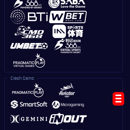
Crash Game