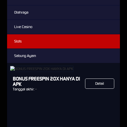
Olahraga
Live Casino
Slots
Sabung Ayam
BONUS FREESPIN 20X HANYA DI
APK
Detail
Tanggal akhir:
-