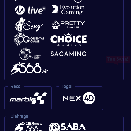
Tap Saya!
Race
Togel
Olahraga