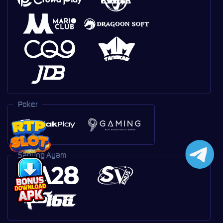
Poker
Sabung Ayam