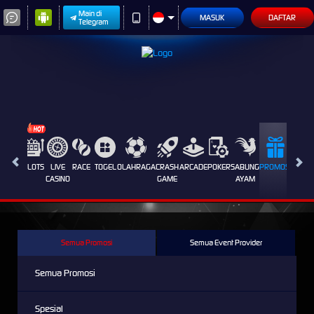
Main di
MASUK
DAFTAR
Telegram
HOT
SLOTS
LIVE
RACE
TOGEL
OLAHRAGA
CRASH
ARCADE
POKER
SABUNG
PROMOSI
GAMES
CASINO
GAME
AYAM
Semua Promosi
Semua Event Provider
Semua Promosi
Spesial