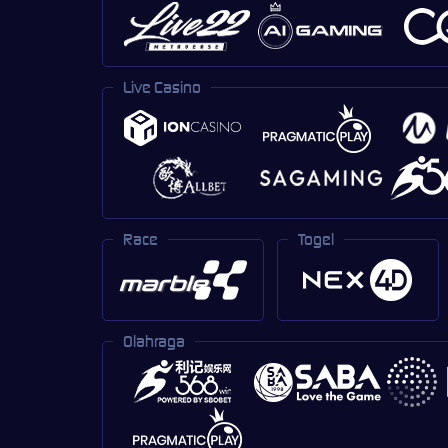
Live Casino
Race
Togel
Olahraga