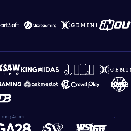
abung Ayam