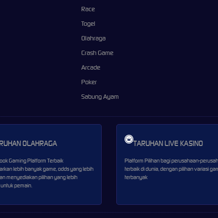
Race
Togel
Olahraga
Crash Game
Arcade
Poker
Sabung Ayam
RUHAN OLAHRAGA
TARUHAN LIVE KASINO
ook Gaming Platform Terbaik
Platform Pilihan bagi perusahaan-perusa
kan lebih banyak game, odds yang lebih
terbaik di dunia, dengan pilihan variasi g
 dan menyediakan pilihan yang lebih
terbanyak
untuk pemain.