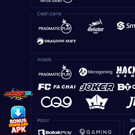
Crash Game
Arcade
Poker
S