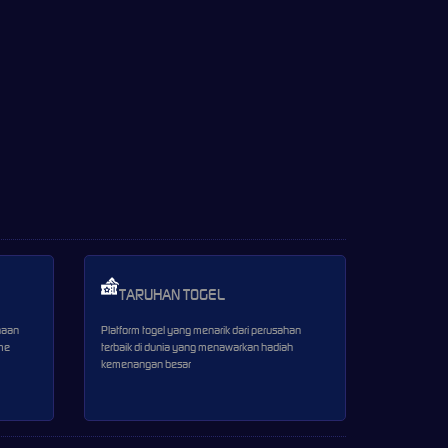
TARUHAN TOGEL
haan
Platform togel yang menarik dari perusahan
ame
terbaik di dunia yang menawarkan hadiah
kemenangan besar