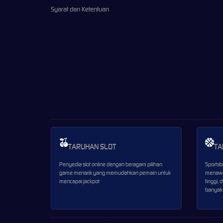
Syarat dan Ketentuan
TARUHAN SLOT
TA
Penyedia slot online dengan beragam pilihan
Sportsb
game menarik yang memudahkan pemain untuk
menawar
mencapai jackpot
tinggi,
banyak 