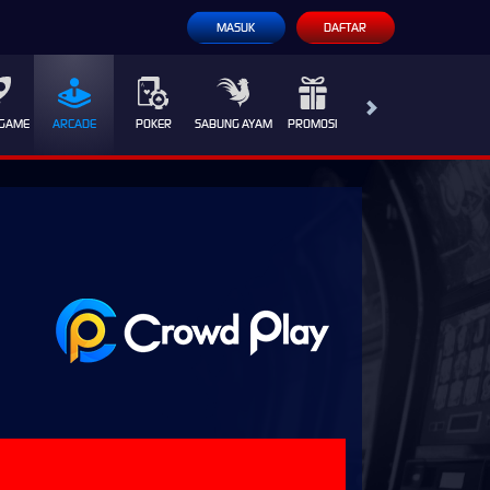
MASUK
DAFTAR
 GAME
ARCADE
POKER
SABUNG AYAM
PROMOSI