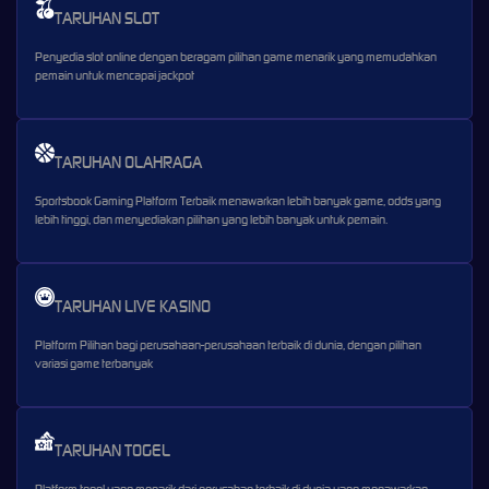
TARUHAN SLOT
Penyedia slot online dengan beragam pilihan game menarik yang memudahkan
pemain untuk mencapai jackpot
TARUHAN OLAHRAGA
Sportsbook Gaming Platform Terbaik menawarkan lebih banyak game, odds yang
lebih tinggi, dan menyediakan pilihan yang lebih banyak untuk pemain.
TARUHAN LIVE KASINO
Platform Pilihan bagi perusahaan-perusahaan terbaik di dunia, dengan pilihan
variasi game terbanyak
TARUHAN TOGEL
Platform togel yang menarik dari perusahan terbaik di dunia yang menawarkan