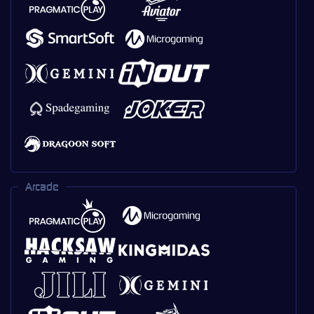
Arcade