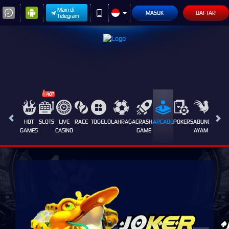
Main di
MASUK
DAFTAR
Telegram
HOT
SLOTS
LIVE
RACE
TOGEL
OLAHRAGA
CRASH
ARCADE
POKER
SABUNG
PROMO
GAMES
CASINO
GAME
AYAM