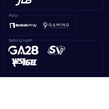
Poker
Sabung Ayam