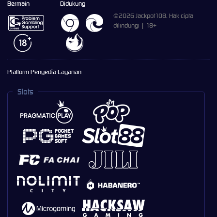
Bermain
Didukung
©2026 Jackpot108. Hak cipta
dilindungi | 18+
Platform Penyedia Layanan
Slots