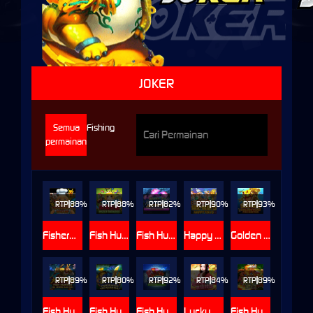
JOKER
Semua
Fishing
permainan
RTP
88%
RTP
88%
RTP
82%
RTP
90%
RTP
93%
Fisherman's Wharf
Fish Hunter Insect Paradise
Fish Hunter 2 EX-Pro
Happy Fish 5
Golden Toad Fish Hunting
RTP
89%
RTP
80%
RTP
92%
RTP
84%
RTP
89%
Fish Hunting: Da Sheng Nao Hai
Fish Hunting: Yao Qian Shu
Fish Hunter 2 EX-Novice
Lucky Wheel
Fish Hunter Monster Awaken