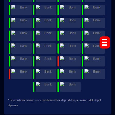
* Selama bank maintenance dan bank offline deposit dan penarikan tidak dapat
diproses