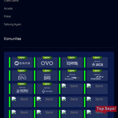
Crash Game
Arcade
Poker
Sabung Ayam
Komunitas
Tap Saya!