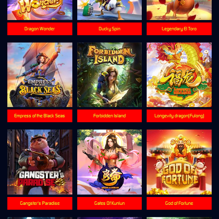
Dragon Wonder
Ducky Spin
Legendary El Toro
Empress of the Black Seas
Forbidden Island
Longevity dragon(Fulong)
Gangster's Paradise
Gates Of Kunlun
God of Fortune