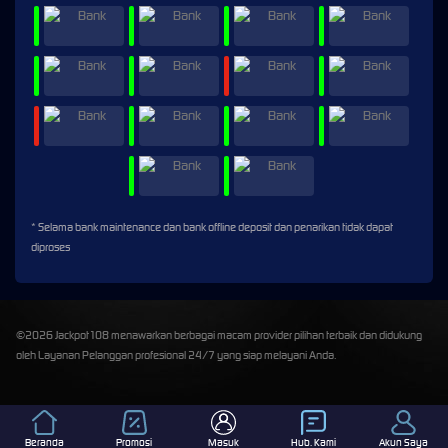
* Selama bank maintenance dan bank offline deposit dan penarikan tidak dapat
diproses
©2026 Jackpot108 menawarkan berbagai macam provider pilihan terbaik dan didukung
oleh Layanan Pelanggan profesional 24/7 yang siap melayani Anda.
Beranda
Promosi
Masuk
Hub. Kami
Akun Saya