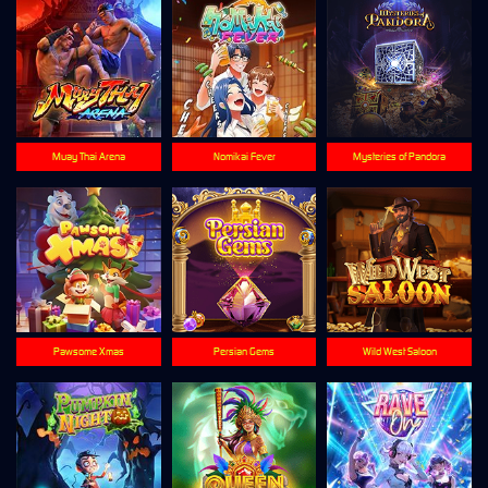
Muay Thai Arena
Nomikai Fever
Mysteries of Pandora
Pawsome Xmas
Persian Gems
Wild West Saloon