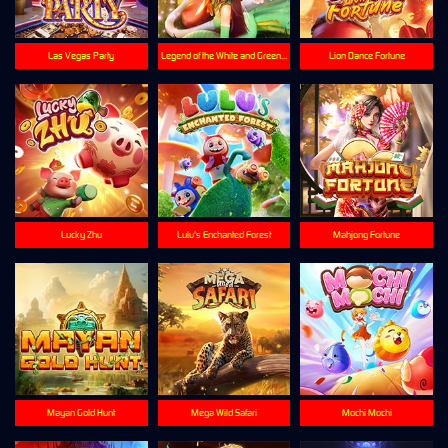
Las Vegas Party
Legend of the White and Green Snake
Lion Dance Fortune
Lucky Zhu
Lulu's Enchanted Forest
Mahjong Fortune
Mayan Gold Hunt
Mega Wild Safari
Mochi Mochi