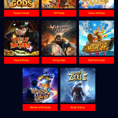
Temple of Gods
TNT Fiesta
Tower of Riches
Vault of Riches
Viking Valor
Wild Fish Hunter
Wishes of the Genie
Wrath of Zeus