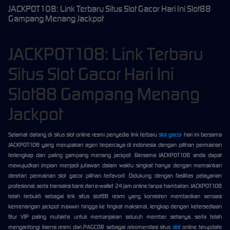
JACKPOT108: Link Terbaru Situs Slot Gacor Hari Ini Slot88
Gampang Menang Jackpot
JACKPOT108: Link Terbaru
Situs Slot Gacor Hari Ini
Slot88 Gampang Menang
Jackpot
Selamat datang di situs slot online resmi penyedia link terbaru
slot gacor
hari ini bersama
JACKPOT108 yang merupakan agen terpercaya di indonesia dengan pilihan permainan
terlengkap dan paling gampang menang jackpot. Bersama JACKPOT108 anda dapat
mewujudkan impian menjadi jutawan dalam waktu singkat hanya dengan memainkan
deretan permainan slot gacor pilihan terfavorit. Didukung dengan fasilitas pelayanan
profesional, serta transaksi bank dan e-wallet 24 jam online tanpa hambatan. JACKPOT108
telah terbukti sebagai link situs slot88 resmi yang konsisten memberikan sensasi
kemenangan jackpot maxwin hingga ke tingkat maksimal, lengkap dengan ketersediaan
fitur VIP paling mutakhir untuk memanjakan seluruh member setianya, serta telah
mengantongi lisensi resmi dari PAGCOR sebagai rekomendasi situs
slot
online terupdate