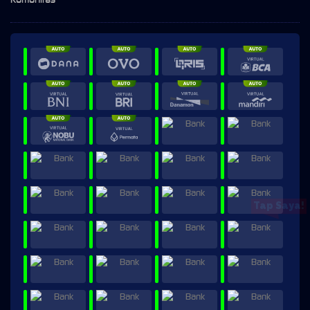
Tap Saya!