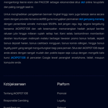
mengantongi lisensi resmi dari PAGCOR sebagai rekomendasi situs
slot
online terupdate
dan paling canggih saat ini.
Untuk menghadirkan pengalaman bermain tingkat tinggi, kami juga bekerja sama secara
resmi dengan provider ternama slot88 guna menyajikan permainan
slot gampang menang
dengan persentase winrate mencapai 99.8%. Jadi jangan ragu lagi, segera bergabung
bersama JACKPOT108 dan raih kesempatan memenangkan hadiah jackpot bernilai
ratusan juta hingga miliaran rupiah setiap hari. Kami selalu berkomitmen memberikan
deretan keuntungan melimpah melalui berbagai tawaran promo bonus terbaik, seperti
bonus deposit harian, bonus cashback mingguan, bonus komisi rollingan, hingga bonus
loyalty point yang sangat menguntungkan bagi para pemain. Situs slot JACKPOT108 dapat
anda akses dengan sangat mudah dan praktis kapan saja cukup dengan mengetik kata
kunci
JACKPOT108
di pencarian Google lewat perangkat smartphone, tablet, maupun
komputer anda.
Kebijaksanaan
Platform
Tentang JACKPOT108
Promosi
Responsible Gambling
Loyalty
Pusat Bantuan
Referral