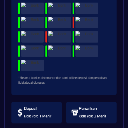
* Selama bank maintenance dan bank offline deposit dan penarikan
tidak dapat diproses
Deposit
Penarikan
Rata-rata 1 Menit
Rata-rata 3 Menit