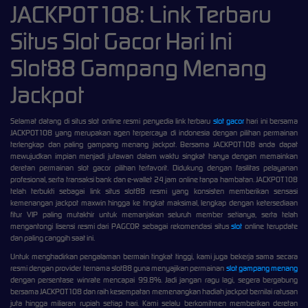
JACKPOT108: Link Terbaru
Situs Slot Gacor Hari Ini
Slot88 Gampang Menang
Jackpot
Selamat datang di situs slot online resmi penyedia link terbaru
slot gacor
hari ini bersama
JACKPOT108 yang merupakan agen terpercaya di indonesia dengan pilihan permainan
terlengkap dan paling gampang menang jackpot. Bersama JACKPOT108 anda dapat
mewujudkan impian menjadi jutawan dalam waktu singkat hanya dengan memainkan
deretan permainan slot gacor pilihan terfavorit. Didukung dengan fasilitas pelayanan
profesional, serta transaksi bank dan e-wallet 24 jam online tanpa hambatan. JACKPOT108
telah terbukti sebagai link situs slot88 resmi yang konsisten memberikan sensasi
kemenangan jackpot maxwin hingga ke tingkat maksimal, lengkap dengan ketersediaan
fitur VIP paling mutakhir untuk memanjakan seluruh member setianya, serta telah
mengantongi lisensi resmi dari PAGCOR sebagai rekomendasi situs
slot
online terupdate
dan paling canggih saat ini.
Untuk menghadirkan pengalaman bermain tingkat tinggi, kami juga bekerja sama secara
resmi dengan provider ternama slot88 guna menyajikan permainan
slot gampang menang
dengan persentase winrate mencapai 99.8%. Jadi jangan ragu lagi, segera bergabung
bersama JACKPOT108 dan raih kesempatan memenangkan hadiah jackpot bernilai ratusan
juta hingga miliaran rupiah setiap hari. Kami selalu berkomitmen memberikan deretan