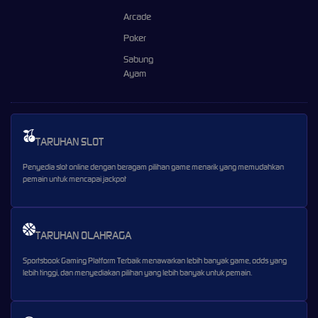
Arcade
Poker
Sabung
Ayam
TARUHAN SLOT
Penyedia slot online dengan beragam pilihan game menarik yang memudahkan
pemain untuk mencapai jackpot
TARUHAN OLAHRAGA
Sportsbook Gaming Platform Terbaik menawarkan lebih banyak game, odds yang
lebih tinggi, dan menyediakan pilihan yang lebih banyak untuk pemain.