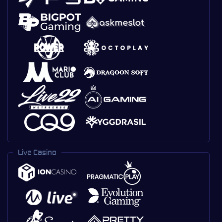
Live Casino