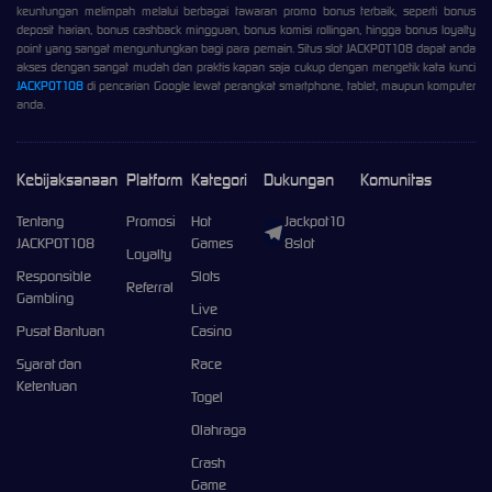
keuntungan melimpah melalui berbagai tawaran promo bonus terbaik, seperti bonus
deposit harian, bonus cashback mingguan, bonus komisi rollingan, hingga bonus loyalty
point yang sangat menguntungkan bagi para pemain. Situs slot JACKPOT108 dapat anda
akses dengan sangat mudah dan praktis kapan saja cukup dengan mengetik kata kunci
JACKPOT108
di pencarian Google lewat perangkat smartphone, tablet, maupun komputer
anda.
Kebijaksanaan
Platform
Kategori
Dukungan
Komunitas
Tentang
Promosi
Hot
Jackpot10
JACKPOT108
Games
8slot
Loyalty
Responsible
Slots
Referral
Gambling
Live
Pusat Bantuan
Casino
Syarat dan
Race
Ketentuan
Togel
Olahraga
Crash
Game