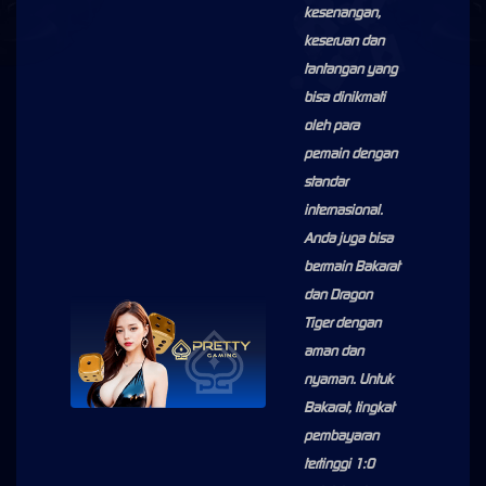
kesenangan,
keseruan dan
tantangan yang
bisa dinikmati
oleh para
pemain dengan
standar
internasional.
Anda juga bisa
bermain Bakarat
dan Dragon
Tiger dengan
aman dan
nyaman. Untuk
Bakarat, tingkat
pembayaran
tertinggi 1:0