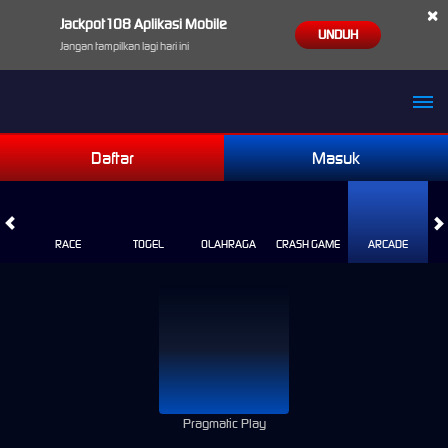
×
Jackpot108 Aplikasi Mobile
UNDUH
Jangan tampilkan lagi hari ini
Daftar
Masuk
SINO
RACE
TOGEL
OLAHRAGA
CRASH GAME
ARCADE
Pragmatic Play