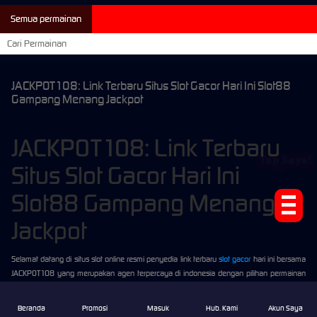
Semua permainan
Arcade
RTP
86%
RTP
90%
RTP
84%
Tap Saya!
Chicken+
Mines+
Limbo+
RTP
81%
Spire+
Beranda
Promosi
Masuk
Hub. Kami
Akun Saya