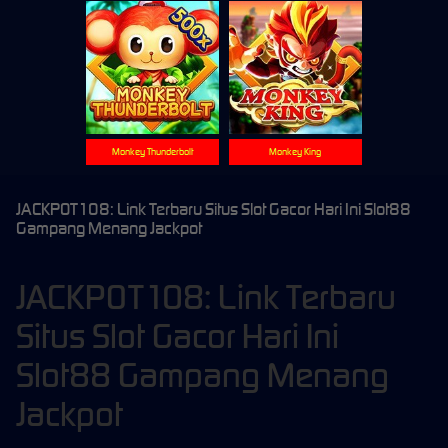
Monkey Thunderbolt
Monkey King
JACKPOT108: Link Terbaru Situs Slot Gacor Hari Ini Slot88
Gampang Menang Jackpot
JACKPOT108: Link Terbaru
Situs Slot Gacor Hari Ini
Slot88 Gampang Menang
Jackpot