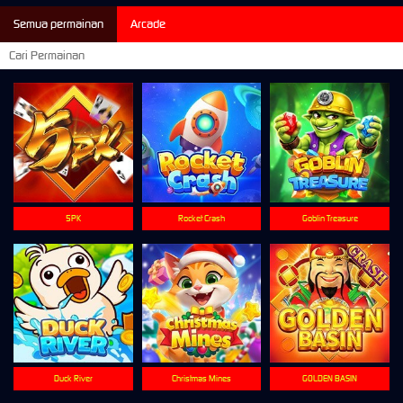
Semua permainan
Arcade
5PK
Rocket Crash
Goblin Treasure
Duck River
Christmas Mines
GOLDEN BASIN