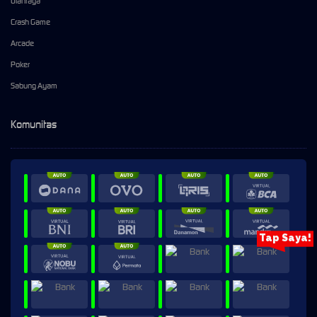
Olahraga
Crash Game
Arcade
Poker
Sabung Ayam
Komunitas
Tap Saya!