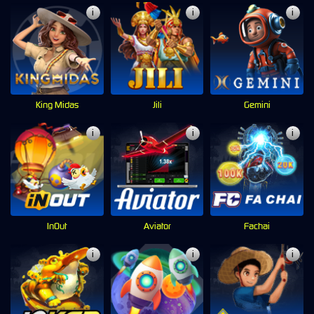
i
i
i
King Midas
Jili
Gemini
i
i
i
InOut
Aviator
Fachai
i
i
i