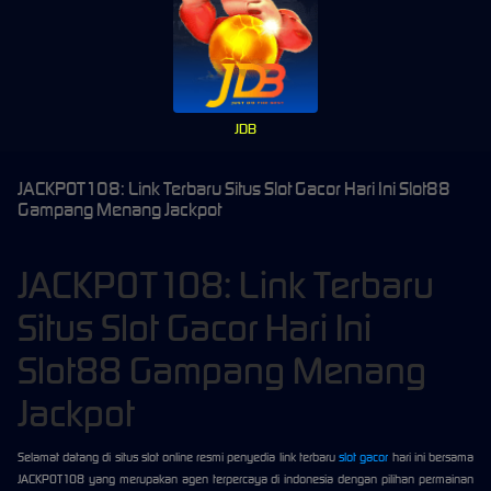
JDB
JACKPOT108: Link Terbaru Situs Slot Gacor Hari Ini Slot88
Gampang Menang Jackpot
JACKPOT108: Link Terbaru
Situs Slot Gacor Hari Ini
Slot88 Gampang Menang
Jackpot
Selamat datang di situs slot online resmi penyedia link terbaru
slot gacor
hari ini bersama
JACKPOT108 yang merupakan agen terpercaya di indonesia dengan pilihan permainan