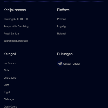
Kebijaksanaan
Platform
Tentang JACKPOT108
Promosi
Responsible Gambling
Loyalty
Pusat Bantuan
Referral
Syarat dan Ketentuan
Kategori
Dukungan
Hot Games
Jackpot108slot
Slots
Live Casino
Race
Togel
Olahraga
Crash Game