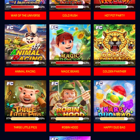
RTP
83%
RTP
81%
RTP
95%
WAR OF THE UNIVERSE
GOLD RUSH
HOT POT PARTY
RTP
81%
RTP
83%
RTP
91%
ANIMAL RACING
MAGIC BEANS
GOLDEN PANTHER
RTP
89%
RTP
85%
RTP
88%
THREE LITTLE PIGS
ROBIN HOOD
HAPPY DUO BAO