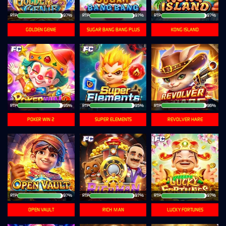
RTP
97%
RTP
97%
RTP
97%
GOLDEN GENIE
SUGAR BANG BANG PLUS
KONG ISLAND
RTP
95%
RTP
95%
RTP
96%
POKER WIN 2
SUPER ELEMENTS
REVOLVER HARE
RTP
97%
RTP
97%
RTP
97%
OPEN VAULT
RICH ＭAN
LUCKY FORTUNES