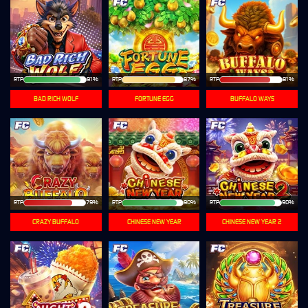
RTP
91%
RTP
87%
RTP
81%
BAD RICH WOLF
FORTUNE EGG
BUFFALO WAYS
RTP
79%
RTP
90%
RTP
90%
CRAZY BUFFALO
CHINESE NEW YEAR
CHINESE NEW YEAR 2