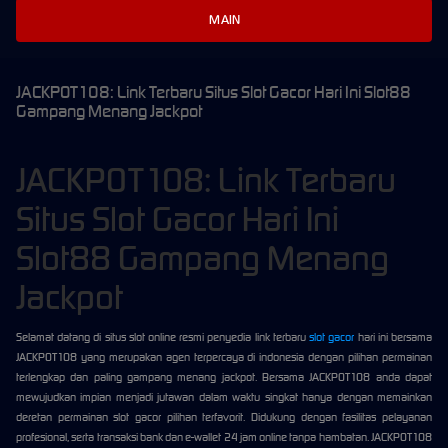
MAIN
JACKPOT108: Link Terbaru Situs Slot Gacor Hari Ini Slot88
Gampang Menang Jackpot
JACKPOT108: Link Terbaru
Situs Slot Gacor Hari Ini
Slot88 Gampang Menang
Jackpot
Selamat datang di situs slot online resmi penyedia link terbaru
slot gacor
hari ini bersama
JACKPOT108 yang merupakan agen terpercaya di indonesia dengan pilihan permainan
terlengkap dan paling gampang menang jackpot. Bersama JACKPOT108 anda dapat
mewujudkan impian menjadi jutawan dalam waktu singkat hanya dengan memainkan
deretan permainan slot gacor pilihan terfavorit. Didukung dengan fasilitas pelayanan
profesional, serta transaksi bank dan e-wallet 24 jam online tanpa hambatan. JACKPOT108