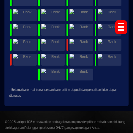
* Selama bank maintenance dan bank offline deposit dan penarikan tidak dapat
diproses
©2026 Jackpot108 menawarkan berbagai macam provider pilihan terbaik dan didukung
oleh Layanan Pelanggan profesional 24/7 yang siap melayani Anda.