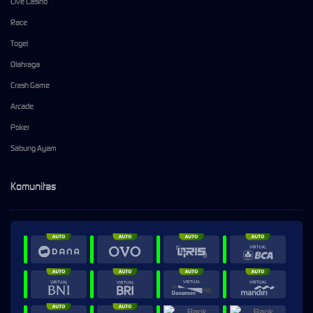
Live Casino
Race
Togel
Olahraga
Crash Game
Arcade
Poker
Sabung Ayam
Komunitas