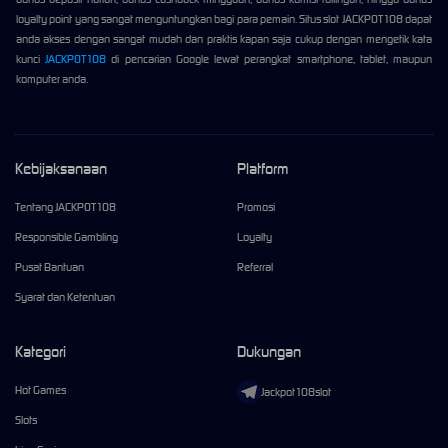
loyalty point yang sangat menguntungkan bagi para pemain. Situs slot JACKPOT108 dapat
anda akses dengan sangat mudah dan praktis kapan saja cukup dengan mengetik kata
kunci
JACKPOT108
di pencarian Google lewat perangkat smartphone, tablet, maupun
komputer anda.
Kebijaksanaan
Platform
Tentang JACKPOT108
Promosi
Responsible Gambling
Loyalty
Pusat Bantuan
Referral
Syarat dan Ketentuan
Kategori
Dukungan
Hot Games
Jackpot108slot
Slots