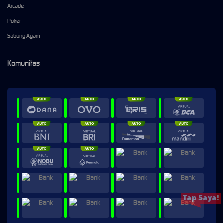
Arcade
Poker
Sabung Ayam
Komunitas
Tap Saya!