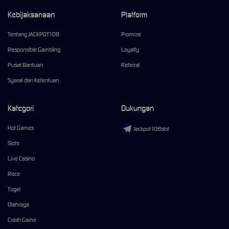
Kebijaksanaan
Platform
Tentang JACKPOT108
Promosi
Responsible Gambling
Loyalty
Pusat Bantuan
Referral
Syarat dan Ketentuan
Kategori
Dukungan
Hot Games
Jackpot108slot
Slots
Live Casino
Race
Togel
Olahraga
Crash Game