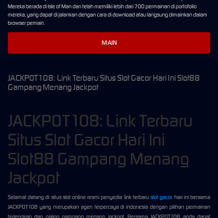
Mereka berada di Isle of Man dan telah memiliki lebih dari 700 permainan di portofolio
mereka, yang dapat di jalankan dengan cara di download atau langsung dimainkan dalam
browser pemain.
MAIN
JACKPOT108: Link Terbaru Situs Slot Gacor Hari Ini Slot88
Gampang Menang Jackpot
JACKPOT108: Link Terbaru
Situs Slot Gacor Hari Ini
Slot88 Gampang Menang
Jackpot
Selamat datang di situs slot online resmi penyedia link terbaru
slot gacor
hari ini bersama
JACKPOT108 yang merupakan agen terpercaya di indonesia dengan pilihan permainan
terlengkap dan paling gampang menang jackpot. Bersama JACKPOT108 anda dapat