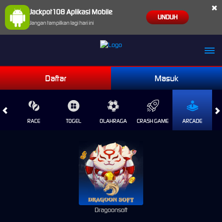
×
Jackpot108 Aplikasi Mobile
UNDUH
Jangan tampilkan lagi hari ini
Daftar
Masuk
SINO
RACE
TOGEL
OLAHRAGA
CRASH GAME
ARCADE
Dragoonsoft