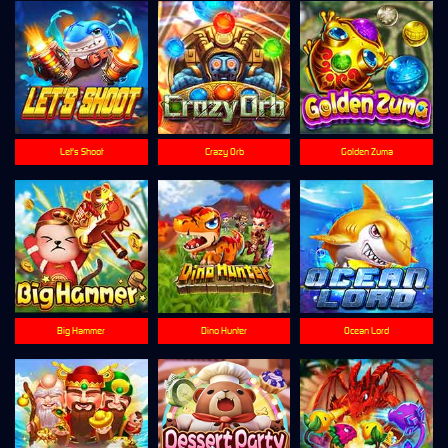
Let's Shoot
Crazy Orb
Golden Zuma
Big Hammer
Dino Hunter
Ocean Lord