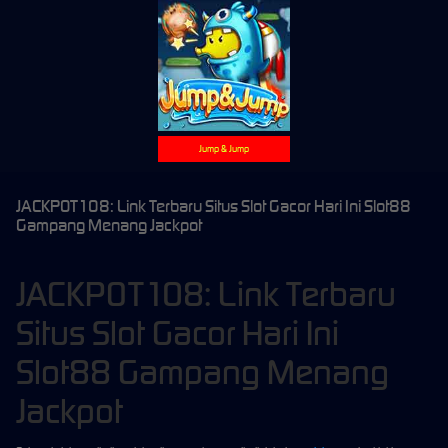
Jump & Jump
JACKPOT108: Link Terbaru Situs Slot Gacor Hari Ini Slot88
Gampang Menang Jackpot
JACKPOT108: Link Terbaru
Situs Slot Gacor Hari Ini
Slot88 Gampang Menang
Jackpot