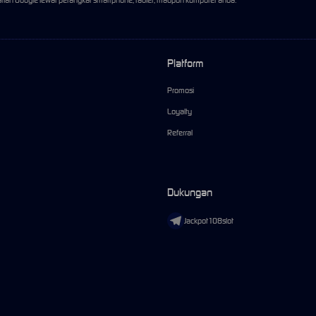
rian Google lewat perangkat smartphone, tablet, maupun komputer anda.
Platform
Promosi
Loyalty
Referral
Dukungan
Jackpot108slot