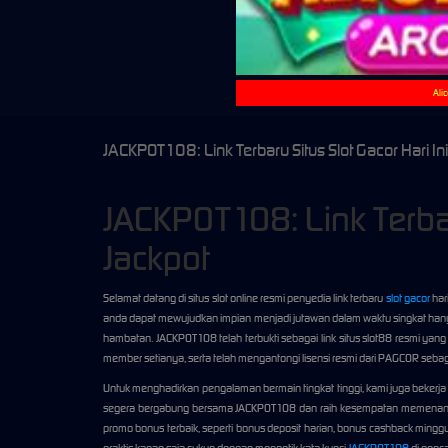
Ali
JACKPOT108: Link Terbaru Situs Slot Gacor Hari 
JACKPOT108: Link Terba
Jackpot
Selamat datang di situs slot online resmi penyedia link terbaru
slot gacor
har
anda dapat mewujudkan impian menjadi jutawan dalam waktu singkat hanya d
hambatan. JACKPOT108 telah terbukti sebagai link situs slot88 resmi ya
member setianya, serta telah mengantongi lisensi resmi dari PAGCOR seba
Untuk menghadirkan pengalaman bermain tingkat tinggi, kami juga beker
segera bergabung bersama JACKPOT108 dan raih kesempatan memenangkan h
promo bonus terbaik, seperti bonus deposit harian, bonus cashback ming