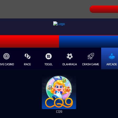
LIVE CASINO
RACE
TOGEL
OLAHRAGA
CRASH GAME
ARCADE
CQ9