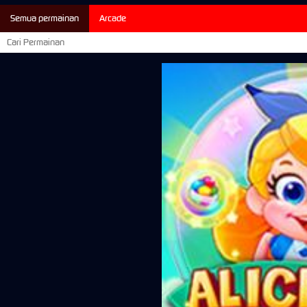
Semua permainan
Arcade