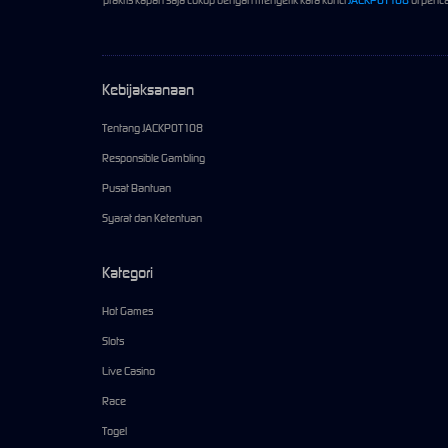
praktis kapan saja cukup dengan mengetik kata kunci
JACKPOT108
di penca
Kebijaksanaan
Tentang JACKPOT108
Responsible Gambling
Pusat Bantuan
Syarat dan Ketentuan
Kategori
Hot Games
Slots
Live Casino
Race
Togel