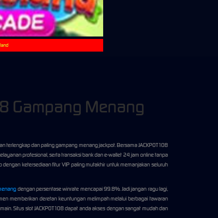
sland
lot88 Gampang Menang
inan terlengkap dan paling gampang menang jackpot. Bersama JACKPOT108
ayanan profesional, serta transaksi bank dan e-wallet 24 jam online tanpa
 dengan ketersediaan fitur VIP paling mutakhir untuk memanjakan seluruh
 menang
dengan persentase winrate mencapai 99.8%. Jadi jangan ragu lagi,
mitmen memberikan deretan keuntungan melimpah melalui berbagai tawaran
 pemain. Situs slot JACKPOT108 dapat anda akses dengan sangat mudah dan